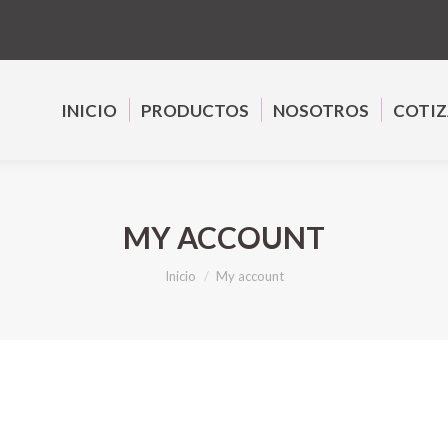
INICIO
PRODUCTOS
NOSOTROS
COTIZA
INICIO
PRODUCTOS
NOSOTROS
COTI
MY ACCOUNT
Estás aquí:
Inicio
My account