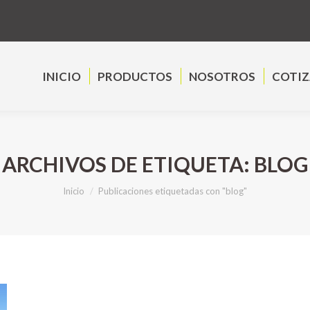
INICIO
PRODUCTOS
NOSOTROS
COTIZA
INICIO
PRODUCTOS
NOSOTROS
COTI
ARCHIVOS DE ETIQUETA:
BLOG
Estás aquí:
Inicio
Publicaciones etiquetadas con "blog"