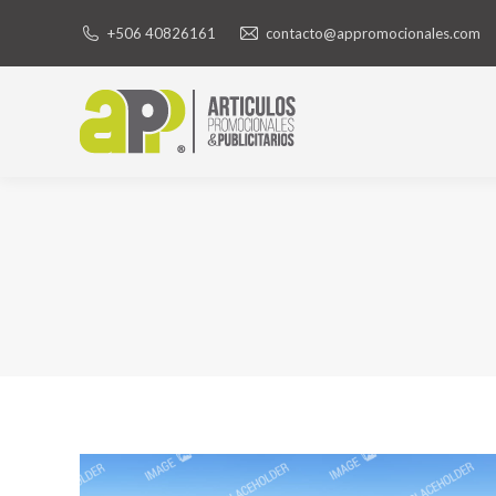
+506 40826161
contacto@appromocionales.com